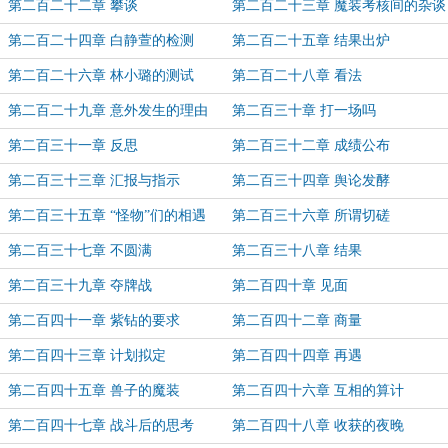
第二百二十二章 攀谈
第二百二十三章 魔装考核间的杂谈
第二百二十四章 白静萱的检测
第二百二十五章 结果出炉
第二百二十六章 林小璐的测试
第二百二十八章 看法
第二百二十九章 意外发生的理由
第二百三十章 打一场吗
第二百三十一章 反思
第二百三十二章 成绩公布
第二百三十三章 汇报与指示
第二百三十四章 舆论发酵
第二百三十五章 “怪物”们的相遇
第二百三十六章 所谓切磋
第二百三十七章 不圆满
第二百三十八章 结果
第二百三十九章 夺牌战
第二百四十章 见面
第二百四十一章 紫钻的要求
第二百四十二章 商量
第二百四十三章 计划拟定
第二百四十四章 再遇
第二百四十五章 兽子的魔装
第二百四十六章 互相的算计
第二百四十七章 战斗后的思考
第二百四十八章 收获的夜晚