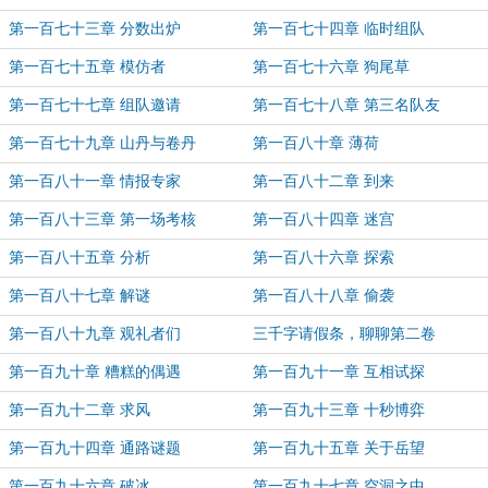
第一百七十三章 分数出炉
第一百七十四章 临时组队
第一百七十五章 模仿者
第一百七十六章 狗尾草
第一百七十七章 组队邀请
第一百七十八章 第三名队友
第一百七十九章 山丹与卷丹
第一百八十章 薄荷
第一百八十一章 情报专家
第一百八十二章 到来
第一百八十三章 第一场考核
第一百八十四章 迷宫
第一百八十五章 分析
第一百八十六章 探索
第一百八十七章 解谜
第一百八十八章 偷袭
第一百八十九章 观礼者们
三千字请假条，聊聊第二卷
第一百九十章 糟糕的偶遇
第一百九十一章 互相试探
第一百九十二章 求风
第一百九十三章 十秒博弈
第一百九十四章 通路谜题
第一百九十五章 关于岳望
第一百九十六章 破冰
第一百九十七章 空洞之中