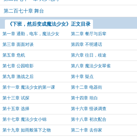
第二百七十章 舞台
《下班，然后变成魔法少女》正文目录
第一章 通勤，电车，魔法少女
第二章 餐厅与后辈
第三章 面面对谈
第四章 不明通话
第五章 危机
第六章 往日，歧途
第七章 公园暗影
第八章 魔法少女翠雀
第九章 激战之后
第十章 疑点
第十一章 魔法少女的第一课
第十二章 电器街
第十三章 试探
第十四章 坦白
第十五章 选择
第十六章 怪谈调查
第十七章 魔法少女小锦
第十八章 初次配合
第十九章 如雨般落下之物
第二十章 去你家