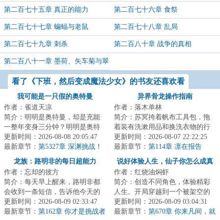
第二百七十五章 真正的能力
第二百七十六章 食祭
第二百七十七章 蝙蝠与老鼠
第二百七十八章 乱局
第二百七十九章 刺杀
第二百八十章 战争的真相
第二百八十一章 墨荷、矢车菊与翠
雀
看了《下班，然后变成魔法少女》的书友还喜欢看
我可能是一只假的奥特曼
异界骨龙操作指南
作者：雀道天凉
作者：落木单林
简介：明明是奥特曼，却是充能
简介：苏冥挎着帆布工具包，拖
一整年变身三分钟？明明是奥特
着装有洗漱用品和换洗衣物的行
曼，却成了口袋妖怪训练家？明
更新时间：2026-08-08 20:05:47
李箱，看着天空上异界顶级战力
更新时间：2026-08-07 22:22:25
明是奥特曼，却...
最新章节：
第5327章 深渊挑战！
对抗，他开始怀...
最新章节：
第114章 凛在报告
起手偷袭！
龙族：路明非的每日超能力
说好体验人生，仙子你怎么成真
作者：忘却的彼方
作者：红烧油焖虾
了
简介：每天早上醒来，路明非都
简介：创造不同角色，体验精彩
会收到一条短信，告诉他今天的
人生。开局穿越到一个被架空的
超能力是什么。昨天是召唤Fate里
更新时间：2026-08-09 02:33:47
吉祥物皇帝身上，通过百世书体
更新时间：2026-08-09 03:04:31
的角色，今天...
最新章节：
第162章 你才是挑战者
验不同的人生，...
最新章节：
第670章 你来凡间，就