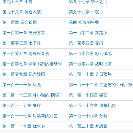
第九十六章 小偷
第九十七章 登王之门
第九十八章 伪造衣装
第九十九章 一夜
第一百章 庙会祈愿
幕间 爪痕的午餐
第一百零一章 离开方亭
第一百零二章 在路上
第一百零三章 土丁桂
第一百零四章 界门
第一百零五章 边境检查所
第一百零六章 彩云湿地
第一百零七章 翡翠书廊的祖母绿
第一百零八章 战时旧梦
第一百零九章 纪念陵园
第一百一十章 节日预热
第一百一十一章 应允
第一百一十二章 红思与的工作汇报
第一百一十三章 林小璐的“阴谋”
第一百一十四章 碰面
第一百一十五章 餐厅
第一百一十六章 用餐礼仪
第一百一十七章 对墨荷的回答
第一百一十八章 分歧
第一百一十九章 优惠券
第一百二十章 梦想家