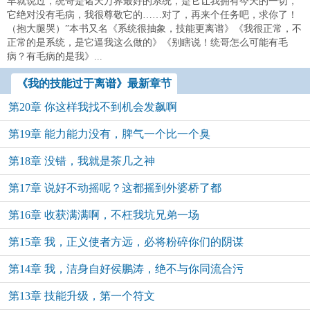
早就说过，统哥是诸天万界最好的系统，是它让我拥有今天的一切，
它绝对没有毛病，我很尊敬它的……对了，再来个任务吧，求你了！
（抱大腿哭）”本书又名《系统很抽象，技能更离谱》《我很正常，不
正常的是系统，是它逼我这么做的》《别瞎说！统哥怎么可能有毛
病？有毛病的是我》...
《我的技能过于离谱》最新章节
第20章 你这样我找不到机会发飙啊
第19章 能力能力没有，脾气一个比一个臭
第18章 没错，我就是茶几之神
第17章 说好不动摇呢？这都摇到外婆桥了都
第16章 收获满满啊，不枉我坑兄弟一场
第15章 我，正义使者方远，必将粉碎你们的阴谋
第14章 我，洁身自好侯鹏涛，绝不与你同流合污
第13章 技能升级，第一个符文