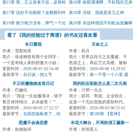
与你同流合污
第15章 我，正义使者方远，必将粉
第16章 收获满满啊，不枉我坑兄弟
碎你们的阴谋
一场
第17章 说好不动摇呢？这都摇到外
第18章 没错，我就是茶几之神
婆桥了都
第19章 能力能力没有，脾气一个比
第20章 你这样我找不到机会发飙啊
一个臭
看了《我的技能过于离谱》的书友还喜欢看
冬日重现
天命之上
作者：雪梨炖茶
作者：风月
简介：张述桐曾有两个女同学：
简介：世界自毁灭之后重建。于
一个是有钱人家的骄傲大小姐；
危崖之上，再起万丈高楼。被称
一个是在山里当庙祝的清冷少
更新时间：2026-08-01 02:54:40
为天选者的人们活跃在现实的幕
更新时间：2026-08-06 14:29:03
女。她们一个被杀...
最新章节：
后日谈：情人节
后，行走在历史...
最新章节：
第一千零一十八章 愿
（下）（月初求票）
望
不正经魔物娘改造日记
我的职业面板怎么是二次元画
作者：巴赫伦
作者：只帮一点点
风？
简介：“我这一生如履薄冰，恪守
简介：联邦、帝国、企业联合，
誓言保持纯洁，从未破誓！”“……
这是一个无比危险的星际时代。
你问她们是怎么回事？”“嗨！”“圣
更新时间：2026-08-05 17:52:57
所有智慧生灵都能够通过特殊仪
更新时间：2026-08-03 00:55:02
骑...
最新章节：
去医院做检查了，结
式就职拥有超凡...
最新章节：
第589章 【星神】
果不算好
恶魔不会谈恋爱
米花大舞台，开局扮演工藤新一
作者：如倾如诉
作者：折纸星人