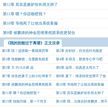
第12章 其实是嫉妒你长得太帅了
第11章 嗯？你还敢瞪我？
第10章 等他死了让他当系统客服
第9章 侯鹏涛的神金思维果然跟系统更契合
《我的技能过于离谱》正文目录
第1章 哇！这技能一看就很厉害
第2章 好好好，目光也叫光能是
吧？
第3章 技能解锁，当显眼包就变
第4章 长得丑，那就专心学习吧
强？
第5章 方.PUA大师.远
第6章 远哥，你真是太伟大了
第7章 你先把鼻子上的小红球拿下
第8章 废了，情圣转世也帮不了他
来吧
啊
第9章 侯鹏涛的神金思维果然跟系
第10章 等他死了让他当系统客服
统更契合
第11章 嗯？你还敢瞪我？
第12章 其实是嫉妒你长得太帅了
第13章 技能升级，第一个符文
第14章 我，洁身自好侯鹏涛，绝不