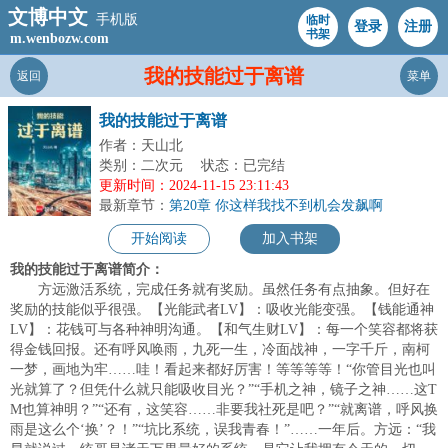
文博中文
手机版
临时
登录
注册
书架
m.wenbozw.com
我的技能过于离谱
返回
菜单
我的技能过于离谱
作者：天山北
类别：二次元
状态：已完结
更新时间：2024-11-15 23:11:43
最新章节：
第20章 你这样我找不到机会发飙啊
开始阅读
加入书架
我的技能过于离谱简介：
方远激活系统，完成任务就有奖励。虽然任务有点抽象。但好在
奖励的技能似乎很强。【光能武者LV】：吸收光能变强。【钱能通神
LV】：花钱可与各种神明沟通。【和气生财LV】：每一个笑容都将获
得金钱回报。还有呼风唤雨，九死一生，冷面战神，一字千斤，南柯
一梦，画地为牢……哇！看起来都好厉害！等等等等！“你管目光也叫
光就算了？但凭什么就只能吸收目光？”“手机之神，镜子之神……这T
M也算神明？”“还有，这笑容……非要我社死是吧？”“就离谱，呼风换
雨是这么个‘换’？！”“坑比系统，误我青春！”……一年后。方远：“我