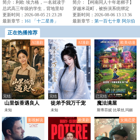
简介：利欧·埃力格，一名就读于
简介：【柯南同人十年老梆子】
总武高三年级的学生，背地里却
穿越米花町，被扮演系统绑定
是一个恶魔。在这个存在恶魔、
更新时间：2026-08-05 21:23:28
了，让我扮演工藤新一，还要破
更新时间：2026-08-06 13:13:36
天使及堕天使...
最新章节：
161 「十二星兽」
案。看在扮演附送...
最新章节：
第一百七十章 阿尔伯
特博士（4k）
正在热播推荐
AI漫剧
AI漫剧
欧美动漫
完结
完结
已完结
山里饭香遇良人
徒弟予我万千宠
魔法满屋
未知
爱
未知
斯蒂芬妮·比翠丝,玛丽
亚·塞西莉亚·波特
影视解说
欧美剧
女频恋爱