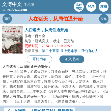
文博中文
手机版
临时
登录
注册
书架
m.wenbozw.com
人在诸天，从周伯通开始
返回
菜单
人在诸天，从周伯通开始
作者：目水金
类别：游戏竞技
状态：已完结
更新时间：2024-11-22 10:20:59
最新章节：
第二十五章 世上无难事，只怕有心人
开始阅读
加入书架
人在诸天，从周伯通开始简介：
一具白骨身，游诸天万界，频换血肉躯，当承其缘，继其性，行
开怀事，走通天道。诸天万界，周伯通、虚竹、江小鱼......无一不是
我，当以写作儿歌三百首，读作大梦心经之书，大梦诸天，横压万
古。我名归缘，归墟的归，缘分的缘。漫漫诸天，送尔归墟，喜结善
缘，由君自选。......本书又名《没有人能在我的bgm中打败我》、《我
在诸天有在认真过好每一生》、《练武哪有不疯的，修仙哪有不癫
的》、《三千大道，演道为尊》、《世尊成道录》。...