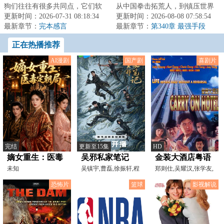
狗们往往有很多共同点，它们软
从中国拳击拓荒人，到镇压世界
弱、鲁莽、怯懦...甚至不好吃，可
更新时间：2026-07-31 08:18:34
重量级拳坛，凭拳感拟态矩阵丈
更新时间：2026-08-08 07:58:54
在大自然的...
最新章节：
完本感言
量拳台，以一双...
最新章节：
第340章 最强手段
正在热播推荐
AI漫剧
国产剧
喜剧片
完结
更新至15集
HD
嫡女重生：医毒
吴邪私家笔记
金装大酒店粤语
定朝局
未知
吴镇宇,曹磊,徐振轩,程
郑则仕,吴耀汉,张学友,
相,孙葛川野,李沐宸,
王祖贤,叶童,曾志伟,
恐怖片
篮球
影视解说