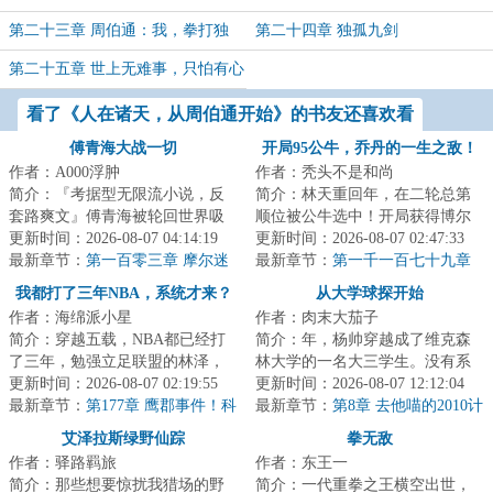
第二十三章 周伯通：我，拳打独
第二十四章 独孤九剑
孤，脚踢剑魔
第二十五章 世上无难事，只怕有心
人
看了《人在诸天，从周伯通开始》的书友还喜欢看
傅青海大战一切
开局95公牛，乔丹的一生之敌！
作者：A000浮肿
作者：秃头不是和尚
简介：『考据型无限流小说，反
简介：林天重回年，在二轮总第
套路爽文』傅青海被轮回世界吸
顺位被公牛选中！开局获得博尔
入了，当他目睹了异形大战食死
更新时间：2026-08-07 04:14:19
特、汤姆·布拉迪、梅威瑟三人天
更新时间：2026-08-07 02:47:33
徒、绝地武士大...
最新章节：
第一百零三章 摩尔迷
赋技术！于是...
最新章节：
第一千一百七十九章
踪
湖人专属的冲击波式进攻潮！
我都打了三年NBA，系统才来？
从大学球探开始
作者：海绵派小星
作者：肉末大茄子
简介：穿越五载，NBA都已经打
简介：年，杨帅穿越成了维克森
了三年，勉强立足联盟的林泽，
林大学的一名大三学生。没有系
正计划着刷刷数据，再拿一份合
更新时间：2026-08-07 02:19:55
统，没有天赋，他唯一比其他人
更新时间：2026-08-07 12:12:04
同的时候，系统...
最新章节：
第177章 鹰郡事件！科
多知道的，是未...
最新章节：
第8章 去他喵的2010计
比：沙克也干了，但林没干过！
划！（加更求月票！）
艾泽拉斯绿野仙踪
拳无敌
【求订阅】
作者：驿路羁旅
作者：东王一
简介：那些想要惊扰我猎场的野
简介：一代重拳之王横空出世，