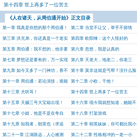
第十四章 世上再多了一位苦主
《人在诸天，从周伯通开始》正文目录
第一章 我真是你想的那个周伯通！
第二章 当堂不让父，举手不留情
第三章 洪兄弟，你还真是一个老实
第四章 欧阳锋：这个人怪好的
人呐！
第五章 周伯通：我不想的，他非要
第六章 忽悠，我是认真的
给我
第七章 梦想还是要有的，万一实现
第八章 天老大，地老二，你老三
了呢
第九章 如今又多了一门神功，香不
第十章 莫非这就是丐帮？没什么脸
香？
皮，演什么像什么
第十一章 周伯通：若论演技，谁能
第十二章 小欧，干他！
与我抗衡
第十三章 犬吠耳！
第十四章 世上再多了一位苦主
第十五章 天赐三号大宝箱出现！
第十六章 现今我就想知道，她能不
能接受以身抵债？
第十七章 小姐，他是不是在夸自
第十八章 打架游戏
己？
第十九章 知我者，朝英也（求追
第二十章 朝英妹妹，你可都比我小
读！）
啊！
第二十一章 江湖路远，人心难测
第二十二章 性格相冲的一老一小