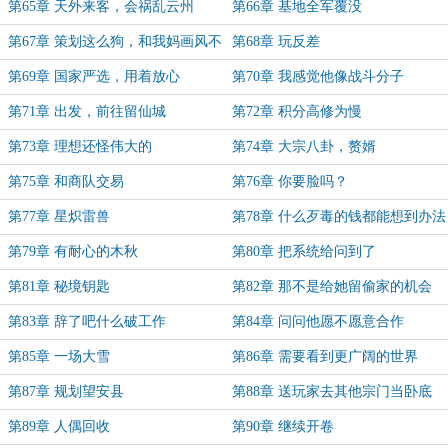
第65章 天外来客，会祸乱云州
第66章 基地全军覆没
第67章 策划这么狗，和我妈画风不
第68章 玩反差
符合
第69章 国家严选，用着放心
第70章 我感觉他像战斗分子
第71章 出发，前往留仙城
第72章 积分高修为慢
第73章 理想还怪伟大的
第74章 大宗八卦，赘婿
第75章 和商队交易
第76章 你要脸吗？
第77章 星炽雷兽
第78章 什么歹毒的钱都能想到办法
赚
第79章 有耐心的木秋
第80章 把系统给问到了
第81章 秘境钥匙
第82章 那不是给她留偷家的机会
吗？
第83章 辞了吧什么破工作
第84章 问问他愿不愿意合作
第85章 一场大雪
第86章 需要看到更广阔的世界
第87章 规划望安县
第88章 送玩家去其他宗门当卧底
第89章 人偶回收
第90章 继续开卷