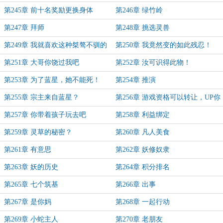
第245章 前十名奖励更换身体
第246章 绿竹岭
第247章 拜师
第248章 挑选灵兽
第249章 我就喜欢这种桀骜不驯的
第250章 我竟然变的如此残忍！
第251章 大哥你饶过我吧
第252章 汝可识得此物！
第253章 为了蓝星，她不能死！
第254章 推演
第255章 宗主来自蓝星？
第256章 游戏资格可以转让，UP你
要吗？
第257章 你带着孩子玩去吧
第258章 利益绑定
第259章 灵草的秘密？
第260章 凡人美食
第261章 有意思
第262章 妖修奴隶
第263章 妖的历史
第264章 积分排名
第265章 七个筑基
第266章 出事
第267章 是你妈
第268章 一起行动
第269章 小蛇主人
第270章 老朋友