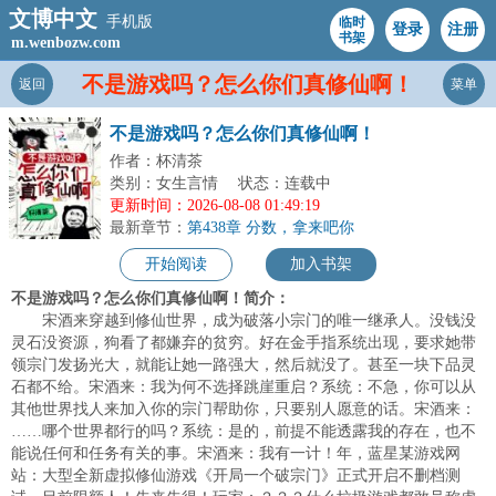
文博中文
手机版
临时
登录
注册
书架
m.wenbozw.com
不是游戏吗？怎么你们真修仙啊！
返回
菜单
不是游戏吗？怎么你们真修仙啊！
作者：杯清茶
类别：女生言情
状态：连载中
更新时间：2026-08-08 01:49:19
最新章节：
第438章 分数，拿来吧你
开始阅读
加入书架
不是游戏吗？怎么你们真修仙啊！简介：
宋酒来穿越到修仙世界，成为破落小宗门的唯一继承人。没钱没
灵石没资源，狗看了都嫌弃的贫穷。好在金手指系统出现，要求她带
领宗门发扬光大，就能让她一路强大，然后就没了。甚至一块下品灵
石都不给。宋酒来：我为何不选择跳崖重启？系统：不急，你可以从
其他世界找人来加入你的宗门帮助你，只要别人愿意的话。宋酒来：
……哪个世界都行的吗？系统：是的，前提不能透露我的存在，也不
能说任何和任务有关的事。宋酒来：我有一计！年，蓝星某游戏网
站：大型全新虚拟修仙游戏《开局一个破宗门》正式开启不删档测