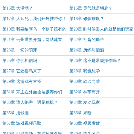
高
多人
第15章 大活动？
第16章 灵气就是钥匙？
第17章 大师兄，我们开外挂带你！
第18章 修炼难度？
第19章 我要给阿乌一个孩子该有的
第20章 到时候丢人的就是他们玩家
童年！
了！
第21章 云州世界开篇，网站建立
第22章 社畜的痛苦
第23章 一切的萌芽
第24章 历练与酿酒
第25章 你会相信吗
第26章 这不是常规操作吗？
第27章 它还摇鸟来了
第28章 我也想学
第29章 这游戏有古怪
第30章 欣欣向荣
第31章 宗主在外面捡垃圾养你们
第32章 林芊离开
第33章 遭人陷害，遇见危机？
第34章 发动玩家
第35章 用钱砸
第36章 果断
第37章 游戏视频录取
第38章 视频发放
第39章 引发轰动，获得招募名额
第40章 皆为凡尘