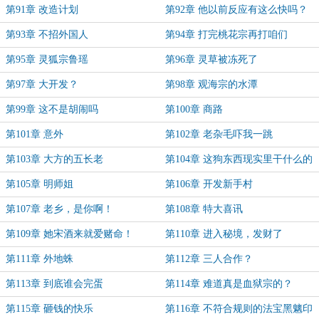
第91章 改造计划
第92章 他以前反应有这么快吗？
第93章 不招外国人
第94章 打完桃花宗再打咱们
第95章 灵狐宗鲁瑶
第96章 灵草被冻死了
第97章 大开发？
第98章 观海宗的水潭
第99章 这不是胡闹吗
第100章 商路
第101章 意外
第102章 老杂毛吓我一跳
第103章 大方的五长老
第104章 这狗东西现实里干什么的
第105章 明师姐
第106章 开发新手村
第107章 老乡，是你啊！
第108章 特大喜讯
第109章 她宋酒来就爱赌命！
第110章 进入秘境，发财了
第111章 外地蛛
第112章 三人合作？
第113章 到底谁会完蛋
第114章 难道真是血狱宗的？
第115章 砸钱的快乐
第116章 不符合规则的法宝黑魑印