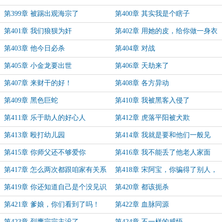
第399章 被踢出观海宗了
第400章 其实我是个瞎子
第401章 我们狼狈为奸
第402章 用她的皮，给你做一身衣
裳
第403章 他今日必杀
第404章 对战
第405章 小金龙要出世
第406章 天劫来了
第407章 来财干的好！
第408章 各方异动
第409章 黑色巨蛇
第410章 我被黑客入侵了
第411章 乐于助人的好心人
第412章 虎落平阳被犬欺
第413章 殴打幼儿园
第414章 我就是要和他们一般见
识！
第415章 你师父还不够爱你
第416章 我不能丢了他老人家面
子！
第417章 怎么两次都跟咱家有关系
第418章 宋阿宝，你骗得了别人，
骗不了我
第419章 你还知道自己是个没见识
第420章 都该扼杀
的
第421章 爹娘，你们看到了吗！
第422章 血脉同源
第423章 烈鹰宗宗主没了
第424章 不一样的感悟