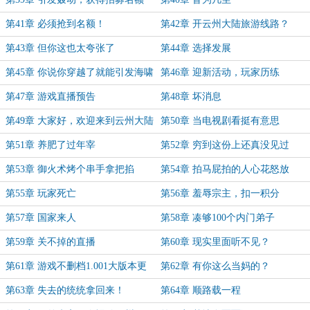
第41章 必须抢到名额！
第42章 开云州大陆旅游线路？
第43章 但你这也太夸张了
第44章 选择发展
第45章 你说你穿越了就能引发海啸
第46章 迎新活动，玩家历练
第47章 游戏直播预告
第48章 坏消息
第49章 大家好，欢迎来到云州大陆
第50章 当电视剧看挺有意思
第51章 养肥了过年宰
第52章 穷到这份上还真没见过
第53章 御火术烤个串手拿把掐
第54章 拍马屁拍的人心花怒放
第55章 玩家死亡
第56章 羞辱宗主，扣一积分
第57章 国家来人
第58章 凑够100个内门弟子
第59章 关不掉的直播
第60章 现实里面听不见？
第61章 游戏不删档1.001大版本更
第62章 有你这么当妈的？
新
第63章 失去的统统拿回来！
第64章 顺路载一程