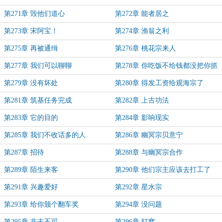
第271章 毁他们道心
第272章 能者居之
第273章 宋阿宝！
第274章 渔翁之利
第275章 再被通缉
第276章 桃花宗来人
第277章 我们可以聊聊
第278章 你吃饭不给钱都没把你抓
起来
第279章 没有坏处
第280章 得发工资给观海宗了
第281章 筑基任务完成
第282章 上古功法
第283章 它的目的
第284章 影响现实
第285章 我们不收话多的人
第286章 幽冥宗贝意宁
第287章 招待
第288章 与幽冥宗合作
第289章 陌生来客
第290章 他们宗主应该去打工了
第291章 兴趣爱好
第292章 星水宗
第293章 给你颁个翻车奖
第294章 没问题
第295章 非去不可
第296章 打窝