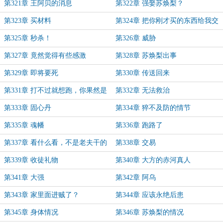
第321章 王阿贝的消息
第322章 强娶苏焕梨？
第323章 买材料
第324章 把你刚才买的东西给我交
出来
第325章 秒杀！
第326章 威胁
第327章 竟然觉得有些感激
第328章 苏焕梨出事
第329章 即将要死
第330章 传送回来
第331章 打不过就想跑，你果然是
第332章 无法救治
个废物东西
第333章 固心丹
第334章 猝不及防的情节
第335章 魂幡
第336章 跑路了
第337章 看什么看，不是老夫干的
第338章 交易
第339章 收徒礼物
第340章 大方的赤河真人
第341章 大强
第342章 阿乌
第343章 家里面进贼了？
第344章 应该永绝后患
第345章 身体情况
第346章 苏焕梨的情况