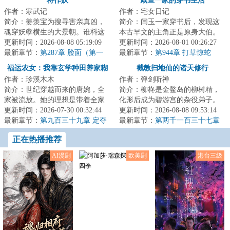
将作妖
咸鱼一家的穿书生活
作者：寒武记
作者：宅女日记
简介：姜羡宝为搜寻害亲真凶，
简介：闫玉一家穿书后，发现这
魂穿妖孽横生的大景朝。谁料这
本古早文的主角正是原身大伯。
里破案，不看证据，只靠卦师！
更新时间：2026-08-08 05:19:09
他们是扒着大伯喝血，早早被分
更新时间：2026-08-01 00:26:27
这不巧了嘛？！...
最新章节：
第287章 脸面（第一
家，在全文末尾...
最新章节：
第944章 打草惊蛇
更）
福运农女：我靠玄学种田养家糊
截教扫地仙的诸天修行
作者：珍溪木木
作者：弹剑听禅
口
简介：世纪穿越而来的唐婉，全
简介：柳柊是金鳌岛的柳树精，
家被流放。她的理想是带着全家
化形后成为碧游宫的杂役弟子。
去致富，从此山高水长，远离朝
更新时间：2026-07-30 00:32:44
实际上，柳柊是杨眉大仙的后
更新时间：2026-08-08 09:53:14
堂恩怨。只是理...
最新章节：
第九百三十九章 定夺
裔，具有变异的时...
最新章节：
第两千一百三十七章
神仙炮灰12
正在热播推荐
AI漫剧
欧美剧
港台三级