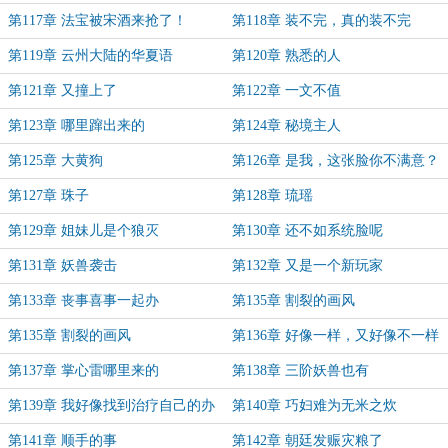
第117章 法宝被宋酒来抢了！
第118章 装不完，真的装不完
第119章 云州大陆的华夏语
第120章 熟悉的人
第121章 又撞上了
第122章 一文不值
第123章 哪里蹿出来的
第124章 秘境主人
第125章 大黄狗
第126章 是我，这张脸你不满意？
第127章 珠子
第128章 琉瑶
第129章 姐妹儿是个狼灭
第130章 还不如系统脸呢
第131章 妖兽袭击
第132章 又是一个新玩家
第133章 丧事喜事一起办
第135章 割裂的画风
第135章 割裂的画风
第136章 好像一样，又好像不一样
了。
第137章 掌心雷哪里来的
第138章 三阶妖兽也有
第139章 我好像找到治疗自己的办
第140章 巧妇难为无米之炊
法了
第141章 顺手的事
第142章 朝廷发赈灾粮了