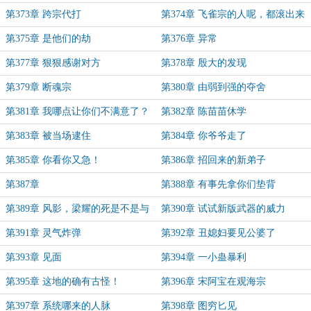
第373章 跨宗代打
第374章 飞雀宗的人呢，都滚出来
第375章 是他们的劫
第376章 异常
第377章 狠狠感谢对方
第378章 殷大的发现
第379章 断魂宗
第380章 由弱到强的夺舍
第381章 我哪点让你们不满意了？
第382章 陈苗苗休学
第383章 被当场逮住
第384章 你爷爷走了
第385章 你看你又急！
第386章 招回来的新弟子
第387章
第388章 有事先拿你们垫背
第389章 风影，梁耀的死是不是与
第390章 试试新版武器的威力
你有干系
第391章 灵气炸弹
第392章 丑媳妇要见公婆了
第393章 见面
第394章 一小蛊暴利
第395章 这地的确有古怪！
第396章 宋阿宝在观海宗
第397章 系统哪来的人脉
第398章 图穷匕见