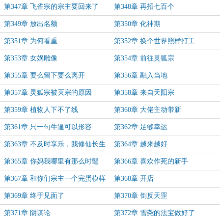
第347章 飞雀宗的宗主要回来了
第348章 再招七百个
第349章 放出名额
第350章 化神期
第351章 为何看重
第352章 换个世界照样打工
第353章 女娲雕像
第354章 前往灵狐宗
第355章 要么留下要么离开
第356章 融入当地
第357章 灵狐宗被灭宗的原因
第358章 来自天阳宗
第359章 植物人下不了线
第360章 大佬主动带新
第361章 只一句牛逼可以形容
第362章 足够幸运
第363章 不及时享乐，我修仙长生
第364章 越来越好
是为了什么？
第365章 你妈我哪里有那么时髦
第366章 喜欢作死的新手
第367章 和你们宗主一个完蛋模样
第368章 开店
第369章 终于见面了
第370章 倒反天罡
第371章 阴谋论
第372章 雪尧的法宝做好了