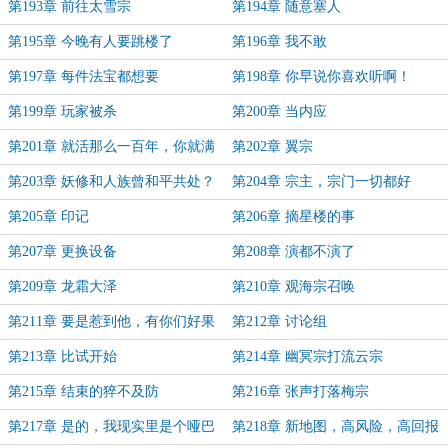
第193章 前往太雪宗
第194章 随意塞人
第195章 今晚有人要跳楼了
第196章 我不敢
第197章 每件法宝都想要
第198章 你早说你喜欢听啊！
第199章 玩家被杀
第200章 当内应
第201章 就活那么一百年，你就满
第202章 翼宗
足了？
第203章 妖修和人族曾和平共处？
第204章 宗主，宗门一切都好
第205章 印记
第206章 摘星楼的事
第207章 更换设备
第208章 演都不演了
第209章 龙霜大泽
第210章 观海宗召唤
第211章 要是惹到他，有你们好果
第212章 讨论组
子吃！
第213章 比试开始
第214章 幽冥宗打流云宗
第215章 结束的猝不及防
第216章 张声打落梅宗
第217章 是的，我现实里是个哑巴
第218章 新地图，高风险，高回报