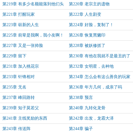
第219章 有多少名额能落到他们头
第220章 老宗主的遗物
上
第221章 打醒玩家
第222章 人生剧变
第223章 崭新的人生
第224章 好脸，复制了！
第225章 前辈是我啊，我小友啊！
第226章 恢复黑魑印
第227章 又是一张帅脸
第228章 被妖修抓了
第229章 留下
第230章 有他在我就不是最丑的了
第231章 加入桃花宗
第232章 女明星，去种地
第233章 针锋相对
第234章 怎么会有这么善良的玩家
第235章 无名
第236章 年方几何，成亲了吗
第237章 峰回路转
第238章 预言
第239章 知子莫若父
第240章 九转化龙骨
第241章 主线奖励的东西
第242章 出发，龙霜大泽
第243章 传送阵
第244章 骗子