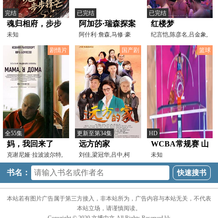
完结
已完结
已完结
魂归相府，步步
阿加莎·瑞森探案
红楼梦
锋芒
未知
集第四季
阿什利·詹森,马修·豪
纪言恺,陈彦名,吕金象,
勒,杰森·梅雷尔斯,
陈彦廷,林冠宇,利晴
剧情片
国产剧
篮球
全55集
更新至第34集
HD
妈，我回来了
远方的家
WCBA常规赛 山
克谢尼娅·拉波波尔特,
刘佳,梁冠华,吕中,柯
东高速VS山西竹
未知
尤里·鲍里索夫,亚历
蓝,刘端端,海天,秦焰,
叶青酒
书名：
20240226（姜
帆）
本站若有图片广告属于第三方接入，非本站所为，广告内容与本站无关，不代表
本站立场，请谨慎阅读。