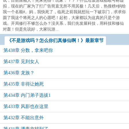
试，目前限额人！先来先得！玩家：？？？什么垃圾游戏都敢号称虚
拟，现在的厂家为了打广告简直无所不用其极！几天后，热搜榜#妈给
我一个名额#。妈，我快死了，临死之前我就想玩一下破宗门，求求你
圆了我这个将死之人的心愿吧！起初，大家都以为这真的只是个游
戏。开局修行不够怎么办？没关系，我们先发展科技，用科技和修仙
对轰！但是先说好，大家玩游...
《不是游戏吗？怎么你们真修仙啊！》最新章节
第438章 分数，拿来吧你
第437章 见到女人
第436章 龙族？
第435章 非得让她死
第434章 内门弟子选拔1
第433章 风影也在这里
第432章 不能出意外
第431章 潘青亦找到了