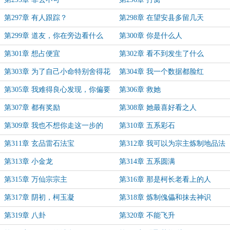
第297章 有人跟踪？
第298章 在望安县多留几天
第299章 道友，你在旁边看什么
第300章 你是什么人
呢？
第301章 想占便宜
第302章 看不到发生了什么
第303章 为了自己小命特别舍得花
第304章 我一个数据都脸红
钱
第305章 我难得良心发现，你偏要
第306章 救她
走绝路
第307章 都有奖励
第308章 她最喜好看之人
第309章 我也不想你走这一步的
第310章 五系彩石
第311章 玄品雷石法宝
第312章 我可以为宗主炼制地品法
宝
第313章 小金龙
第314章 五系圆满
第315章 万仙宗宗主
第316章 那是柯长老看上的人
第317章 阴初，柯玉凝
第318章 炼制傀儡和抹去神识
第319章 八卦
第320章 不能飞升