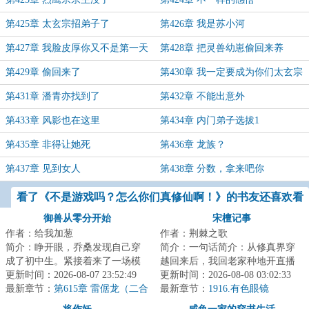
第425章 太玄宗招弟子了
第426章 我是苏小河
第427章 我脸皮厚你又不是第一天
第428章 把灵兽幼崽偷回来养
知道
第429章 偷回来了
第430章 我一定要成为你们太玄宗
的优秀弟子！
第431章 潘青亦找到了
第432章 不能出意外
第433章 风影也在这里
第434章 内门弟子选拔1
第435章 非得让她死
第436章 龙族？
第437章 见到女人
第438章 分数，拿来吧你
看了《不是游戏吗？怎么你们真修仙啊！》的书友还喜欢看
御兽从零分开始
宋檀记事
作者：给我加葱
作者：荆棘之歌
简介：睁开眼，乔桑发现自己穿
简介：一句话简介：从修真界穿
成了初中生。紧接着来了一场模
越回来后，我回老家种地开直播
拟考。毕业她怕了吗？她怕
更新时间：2026-08-07 23:52:49
卖菜了！修成金丹渡劫失败的宋
更新时间：2026-08-08 03:02:33
了……这考的都什么...
最新章节：
第615章 雷倨龙（二合
檀回到现代，发...
最新章节：
1916.有色眼镜
一）