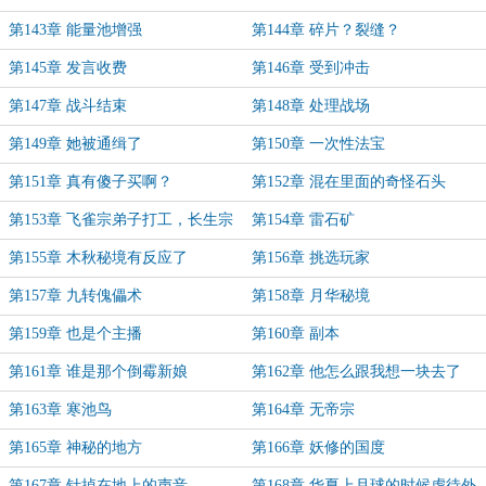
第143章 能量池增强
第144章 碎片？裂缝？
第145章 发言收费
第146章 受到冲击
第147章 战斗结束
第148章 处理战场
第149章 她被通缉了
第150章 一次性法宝
第151章 真有傻子买啊？
第152章 混在里面的奇怪石头
第153章 飞雀宗弟子打工，长生宗
第154章 雷石矿
发钱啊？
第155章 木秋秘境有反应了
第156章 挑选玩家
第157章 九转傀儡术
第158章 月华秘境
第159章 也是个主播
第160章 副本
第161章 谁是那个倒霉新娘
第162章 他怎么跟我想一块去了
第163章 寒池鸟
第164章 无帝宗
第165章 神秘的地方
第166章 妖修的国度
第167章 针掉在地上的声音
第168章 华夏上月球的时候虐待外