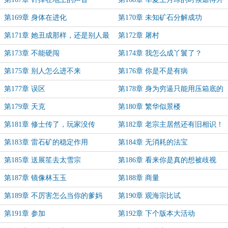
星人了
第169章 身体在进化
第170章 未知矿石分解成功
第171章 她丑成那样，还是别人最
第172章 屠村
危险
第173章 不能硬闯
第174章 我怎么成丫鬟了？
第175章 别人怎么进不来
第176章 你是不是有病
第177章 误区
第178章 身为穷逼只能用压箱底的
法宝了
第179章 天克
第180章 繁华似景楼
第181章 修士传了，玩家没传
第182章 老宗主居然还有旧相识！
第183章 雷石矿的稳定作用
第184章 无消耗的法宝
第185章 送展笙去太雪宗
第186章 看来你是真的想被歧视
第187章 镜像林玉玉
第188章 商量
第189章 不厉害怎么当你的爹妈
第190章 观海宗比试
第191章 参加
第192章 下个版本大活动